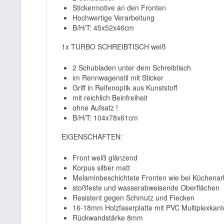
Stickermotive an den Fronten
Hochwertige Verarbeitung
B/H/T: 45x52x46cm
1x TURBO SCHREIBTISCH weiß
2 Schubladen unter dem Schreibtisch
im Rennwagenstil mit Sticker
Griff in Reifenoptik aus Kunststoff
mit reichlich Beinfreiheit
ohne Aufsatz !
B/H/T: 104x78x61cm
EIGENSCHAFTEN:
Front weiß glänzend
Korpus silber matt
Melaminbeschichtete Fronten wie bei Küchenarb
stoßfeste und wasserabweisende Oberflächen
Resistent gegen Schmutz und Flecken
16-18mm Holzfaserplatte mit PVC Multiplexkant
Rückwandstärke 8mm