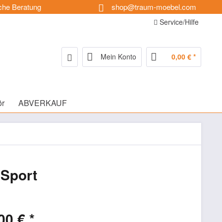
che Beratung
shop@traum-moebel.com
Service/Hilfe
Mein Konto
0,00 € *
ör
ABVERKAUF
 Sport
00 € *