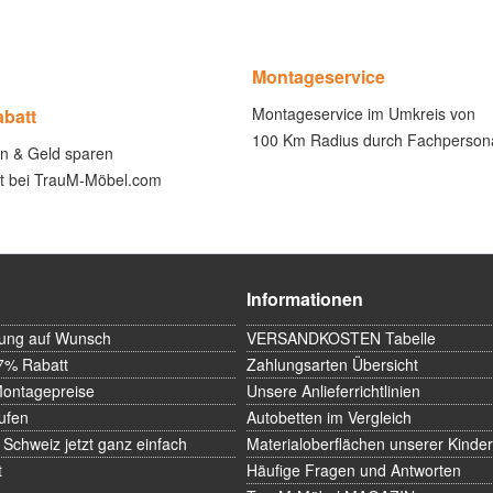
Montageservice
Montageservice im Umkreis von
abatt
100 Km Radius durch Fachperson
en & Geld sparen
ect bei TrauM-Möbel.com
Informationen
rung auf Wunsch
VERSANDKOSTEN Tabelle
7% Rabatt
Zahlungsarten Übersicht
Montagepreise
Unsere Anlieferrichtlinien
ufen
Autobetten im Vergleich
 Schweiz jetzt ganz einfach
Materialoberflächen unserer Kinde
t
Häufige Fragen und Antworten