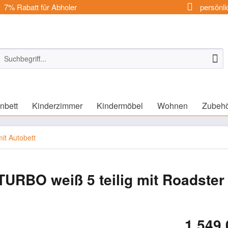
7% Rabatt für Abholer
persönli
nbett
Kinderzimmer
Kindermöbel
Wohnen
Zubeh
it Autobett
URBO weiß 5 teilig mit Roadster
1.549,