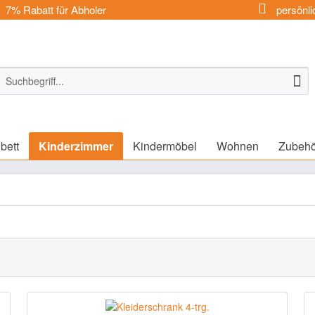
7% Rabatt für Abholer
persönli
bett
Kinderzimmer
Kindermöbel
Wohnen
Zubehö