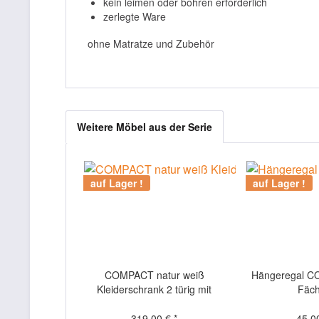
kein leimen oder bohren erforderlich
zerlegte Ware
ohne Matratze und Zubehör
Weitere Möbel aus der Serie
auf Lager !
auf Lager !
COMPACT natur weiß
Hängeregal C
Kleiderschrank 2 türig mit
Fäc
Spiegel, 100cm breit
319,00 € *
45,00