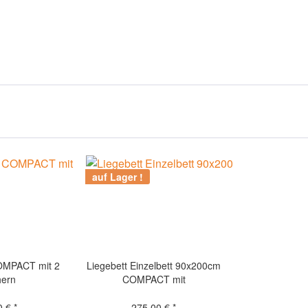
auf Lager !
OMPACT mit 2
Liegebett Einzelbett 90x200cm
hern
COMPACT mit
Bettschubkasten
 € *
275,00 € *