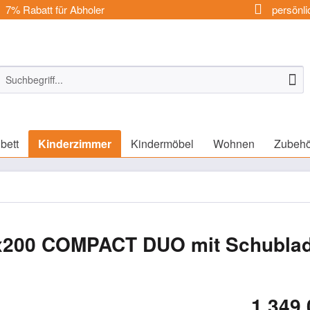
7% Rabatt für Abholer
persönli
bett
Kinderzimmer
Kindermöbel
Wohnen
Zubehö
90x200 COMPACT DUO mit Schubla
1.349,