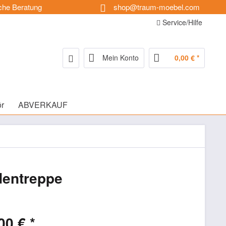
che Beratung
shop@traum-moebel.com
Service/Hilfe
Mein Konto
0,00 € *
r
ABVERKAUF
dentreppe
00 € *